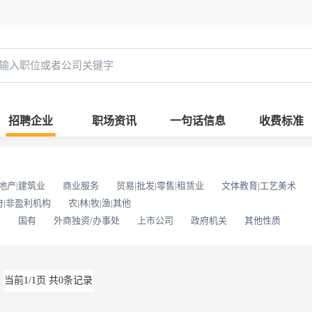
招聘企业
职场资讯
一句话信息
收费标准
地产|建筑业
商业服务
贸易|批发|零售|租赁业
文体教育|工艺美术
府|非盈利机构
农|林|牧|渔|其他
位
国有
外商独资/办事处
上市公司
政府机关
其他性质
当前1/1页 共0条记录