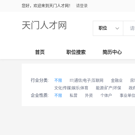
您好，欢迎来到天门人才网！
请登录
天门人才网
职位
首页
职位搜索
简历中心
行业分类:
不限
IT|通信|电子|互联网
金融业
房
文化|传媒|娱乐|体育
能源|矿产|环保
政
企业性质:
不限
私营
外资
个体户
事业单